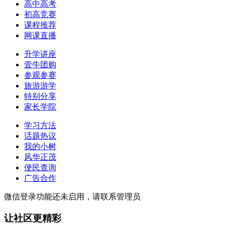
高中高考
初高竞赛
课程推荐
网课直播
升学讲座
壹牛团购
参观参赛
旅游游学
特别分享
家长学院
学习方法
话题热议
我的小树
风华正茂
便民查询
广告合作
微信登录功能还未启用，请联系管理员
让社区更精彩