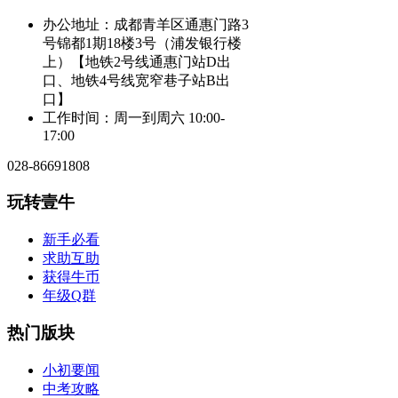
办公地址：成都青羊区通惠门路3
号锦都1期18楼3号（浦发银行楼
上）【地铁2号线通惠门站D出
口、地铁4号线宽窄巷子站B出
口】
工作时间：周一到周六 10:00-
17:00
028-86691808
玩转壹牛
新手必看
求助互助
获得牛币
年级Q群
热门版块
小初要闻
中考攻略