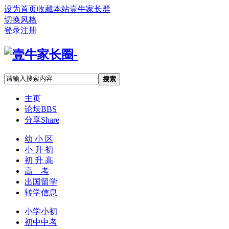
设为首页
收藏本站
壹牛家长群
切换风格
登录
注册
搜索
主页
论坛
BBS
分享
Share
幼 小 区
小 升 初
初 升 高
高 考
出国留学
转学信息
小学小初
初中中考