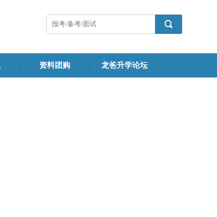
载
资料团购
龙爸升学论坛