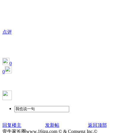
点评
0
0
回复楼主
发新帖
返回顶部
壹牛家长圈www.16jzq.com © & Comsenz Inc.©