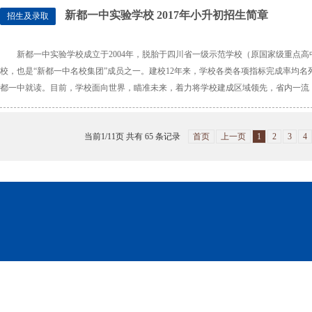
新都一中实验学校 2017年小升初招生简章
招生及录取
新都一中实验学校成立于2004年，脱胎于四川省一级示范学校（原国家级重点
校，也是“新都一中名校集团”成员之一。建校12年来，学校各类各项指标完成率均名
都一中就读。目前，学校面向世界，瞄准未来，着力将学校建成区域领先，省内一流
当前1/11页 共有
65
条记录
首页
上一页
1
2
3
4