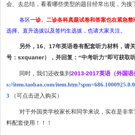
会、去总结，看看哪些类型的题目经常出现，为接
各区
一诊、二诊各科真题试卷和答案也在紧急整
选择、直升选拔以及签约生选拔，也请大家关注。
另外，
16
、
17
年英语卷有配套听力材料，请
号：
sxquaner
），并回复：“中考听力”即可获取
同时，我们还收集到
2013-2017
英语（外国语
s://item.taobao.com/item.htm?spm=686.1000925.
3
（可点击进入购买）
对于外国类学校家长和同学来说，实在是非
常
料配套使用！！！