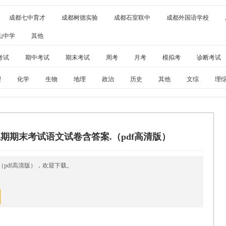
成都七中育才
成都树德实验
成都石室联中
成都外国语学校
山中学
其他
考试
期中考试
期末考试
周考
月考
模拟考
诊断考试
理
化学
生物
地理
政治
历史
其他
文综
理
年级上期期末考试语文试卷含答案.（pdf高清版）
.（pdf高清版），欢迎下载。