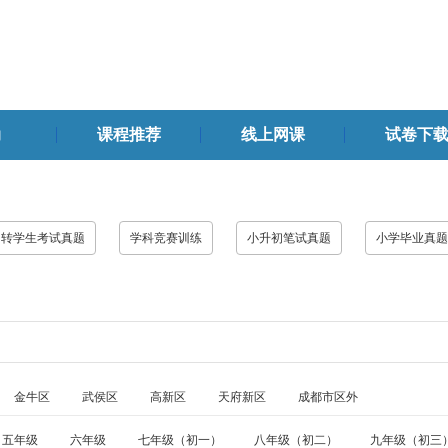
动
课程推荐
线上网课
试卷下
转学生考试真题
学科竞赛训练
小升初笔试真题
小学毕业真题
金牛区
武侯区
高新区
天府新区
成都市区外
五年级
六年级
七年级（初一）
八年级（初二）
九年级（初三