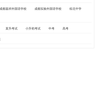
成都嘉祥外国语学校
成都实验外国语学校
棕北中学
直升考试
小升初考试
中考
高考
综