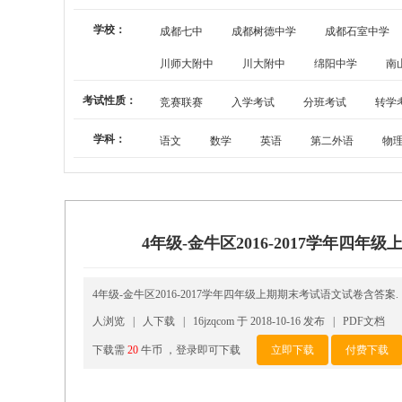
学校：
成都七中
成都树德中学
成都石室中学
川师大附中
川大附中
绵阳中学
南
考试性质：
竞赛联赛
入学考试
分班考试
转学
学科：
语文
数学
英语
第二外语
物
4年级-金牛区2016-2017学年四
4年级-金牛区2016-2017学年四年级上期期末考试语文试卷含答案
人浏览 |
人下载 | 16jzqcom 于 2018-10-16 发布 | PDF文档
下载需
20
牛币 ，登录即可下载
立即下载
付费下载