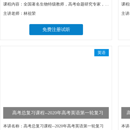
课程内容：
全国著名生物特级教师，高考命题研究专家，北京师范大学附属实验中学教科室主任为你详细讲解基本概念和生物技术综合、遗传规律应用，细胞代谢的过程，研究高考热点问题，训练解题技巧，提升理解、推理和分析等综合能力，帮你轻松夺取生物高分。
课程
主讲老师：
林祖荣
主讲
免费注册试听
英语
高考总复习课程--2020年高考英语第一轮复习
本讲名称：
高考总复习课程--2020年高考英语第一轮复习
本讲