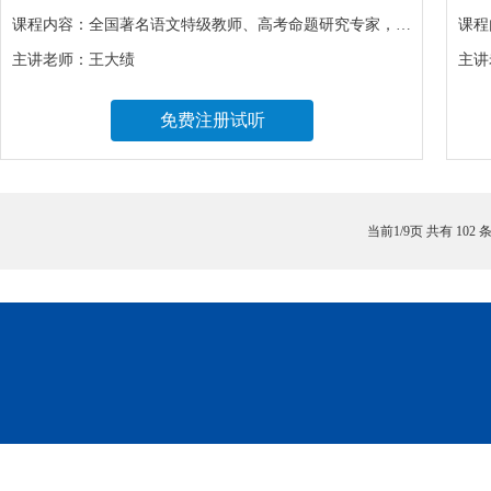
课程内容：
全国著名语文特级教师、高考命题研究专家，教你抓住语文学习和应考的规律，用语文的方式优化备考效果：在阅读时，坚持“精明—聚焦”的基本意识，运用“检索—加工”的手段，做到“据题精答”；在写作时，坚持“开放—自主”的基本意识，运用“细节—感悟”的手段，做到“据题发挥”。此外，通过经典题目的讲解为你剖析高考语文的命题规律，使你与命题人站在同一高度，为第二轮复习打下坚实的基础！
课程
主讲老师：
王大绩
主讲
免费注册试听
当前1/9页 共有
102
条