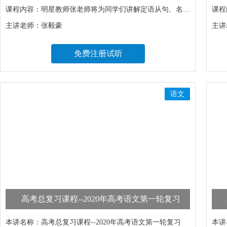
课程内容：
明星教师张老师将为同学们讲解定语从句、名词性从句、状语从句等高考重点语法。张老师将复杂的语法知识提炼出精简的模型，深入浅出，简化知识，帮助同学们减轻记忆负担；其次将貌似枯燥的语法知识与各类题型相结合，学以致用；最后更具吸引力的是课堂引入新颖，常常以歌曲，诗歌，有趣的故事引入，激发学生兴趣，提高学习效率，多方面帮助同学们提高学习效率，助力高考！
课程
主讲老师：
张毅豪
主讲
免费注册试听
语文
高考总复习课程--2020年高考语文第一轮复习
本讲名称：
高考总复习课程--2020年高考语文第一轮复习
本讲