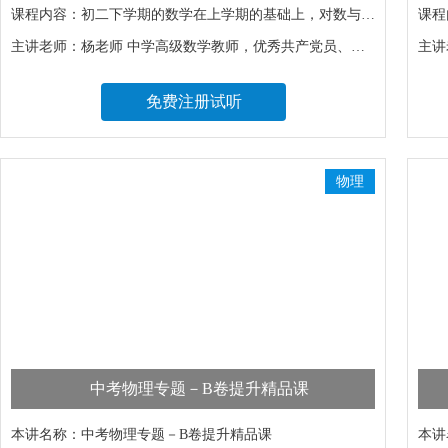
课程内容：
初二下学期的数学在上学期的基础上，对数与代数、空间与图形、统计与概率等三大领域知识有了进一步的拓展与深入，要求学生能更好地掌握知识之间的内在联系，学习的难度会随之增加。尤其是平时不注重归纳总结的学生，学习起来将会更加吃力。该课程基于教材特点，突出了模块化学习的优势，以复习的形式按照专题进行系统讲解，不仅能帮助学生掌握知识的重点与难点，还能有效地构建知识体系。
课程
主讲老师：
杨老师 中学高级数学教师，优秀共产党员、区骨干教师，优秀班主任，区优秀青年教师，教学风格幽默，风趣；深入浅出，教学成绩优异，所教学生一直名列全校前茅深受学生和家长的欢迎。指导学生多次在省级、国家级数学竞赛中获一等奖，获“全国华罗庚数学联赛优秀教练员“称号。
主讲
免费注册试听
物理
中考物理专题－B卷提升精品课
本讲名称：
中考物理专题－B卷提升精品课
本讲