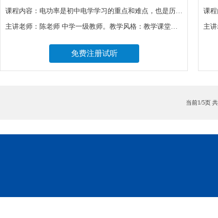
课程内容：
电功率是初中电学学习的重点和难点，也是历年中考的重点考查内容。本课程将通过典型例题的指引，渗透新课程标准中“从生活走向物理，从物理走向社会”的理念，帮助学生更好地理解电功率的概念，学会电功率常见错误与问题的分析与决的策略方法。
课程
主讲老师：
陈老师 中学一级教师。教学风格：教学课堂上富有创造力，充满好奇心，能够平等耐心与学生交流，重视基础知识的理解，课堂内容丰富充实，能使学生轻松掌握有效内容，课堂效率高。获奖情况：2015年 获得区级课堂教学大赛一等奖，区级物理教师实验操作比赛二等奖 2016年 参与区级集体备课并获得一等奖，指导学生在思维导图绘制比赛中获得一等奖，获得区级中小学实验教学说课比赛三等奖 2017年 获得市级优秀论文二等奖，区级优秀出题比赛三等奖
主讲
免费注册试听
当前1/5页 