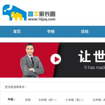
首页
学校
活动
您当前选择条件：
年级：
全部
七年级（初一）
八年级（初二）
九年级（