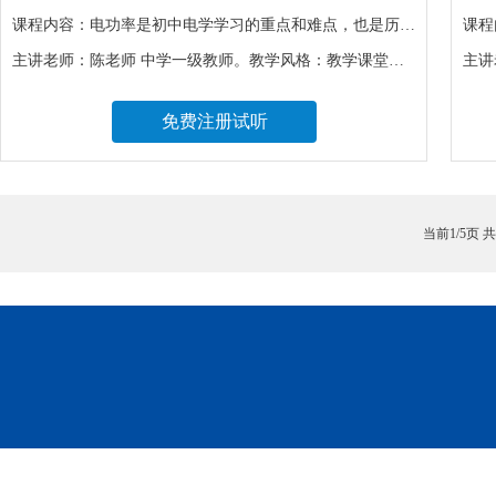
课程内容：
电功率是初中电学学习的重点和难点，也是历年中考的重点考查内容。本课程将通过典型例题的指引，渗透新课程标准中“从生活走向物理，从物理走向社会”的理念，帮助学生更好地理解电功率的概念，学会电功率常见错误与问题的分析与决的策略方法。
课程
主讲老师：
陈老师 中学一级教师。教学风格：教学课堂上富有创造力，充满好奇心，能够平等耐心与学生交流，重视基础知识的理解，课堂内容丰富充实，能使学生轻松掌握有效内容，课堂效率高。获奖情况：2015年 获得区级课堂教学大赛一等奖，区级物理教师实验操作比赛二等奖 2016年 参与区级集体备课并获得一等奖，指导学生在思维导图绘制比赛中获得一等奖，获得区级中小学实验教学说课比赛三等奖 2017年 获得市级优秀论文二等奖，区级优秀出题比赛三等奖
主讲
免费注册试听
当前1/5页 