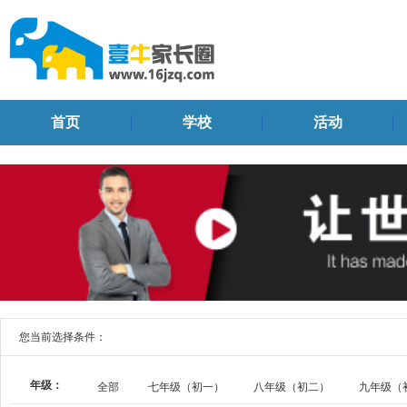
首页
学校
活动
您当前选择条件：
年级：
全部
七年级（初一）
八年级（初二）
九年级（