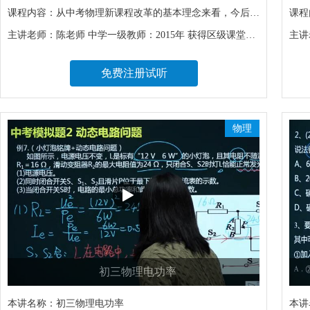
课程内容：
从中考物理新课程改革的基本理念来看，今后的中考物理命题除了经典题型之外，还会出现材料新颖、背景新颖、视觉新颖，充分将知识的考查与科技、社会、生活、生产紧密联系的题。这就要求学生在重视基本知识考查的同时，突出能力与立意。该课程深化了从生活走向物理，从物理走向社会的理念，注重科学探究，能全面帮助学生强化基础知识，培养创新意识，提高解题能力。
课程
主讲老师：
陈老师 中学一级教师：2015年 获得区级课堂教学大赛一等奖，区级物理教师实验操作比赛二等奖 2016年 参与区级集体备课并获得一等奖，指导学生在思维导图绘制比赛中获得一等奖，获得区级中小学实验教学说课比赛三等奖 2017年 获得市级优秀论文二等奖，区级优秀出题比赛三等奖
主讲
免费注册试听
物理
初三物理电功率
本讲名称：
初三物理电功率
本讲