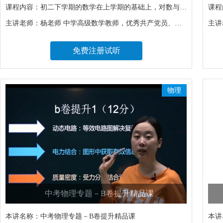
课程内容：
初二下学期的数学在上学期的基础上，对数与代数、空间与图形、统计与概率等三大领域知识有了进一步的拓展与深入，要求学生能更好地掌握知识之间的内在联系，学习的难度会随之增加。尤其是平时不注重归纳总结的学生，学习起来将会更加吃力。该课程基于教材特点，突出了模块化学习的优势，以复习的形式按照专题进行系统讲解，不仅能帮助学生掌握知识的重点与难点，还能有效地构建知识体系。
课程
主讲老师：
杨老师 中学高级数学教师，优秀共产党员、区骨干教师，优秀班主任，区优秀青年教师，教学风格幽默，风趣；深入浅出，教学成绩优异，所教学生一直名列全校前茅深受学生和家长的欢迎。指导学生多次在省级、国家级数学竞赛中获一等奖，获“全国华罗庚数学联赛优秀教练员“称号。
主讲
免费注册试听
物理
中考物理专题－B卷提升精品课
本讲名称：
中考物理专题－B卷提升精品课
本讲