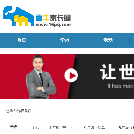
首页
学校
活动
您当前选择条件：
年级：
全部
七年级（初一）
八年级（初二）
九年级（