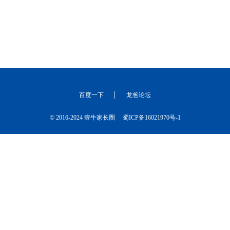
百度一下
龙爸论坛
© 2016-2024 壹牛家长圈
蜀ICP备16021970号-1