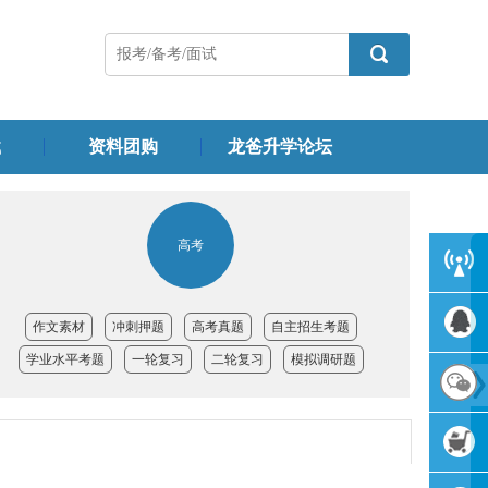
载
资料团购
龙爸升学论坛
高考
客服中
作文素材
冲刺押题
高考真题
自主招生考题
学业水平考题
一轮复习
二轮复习
模拟调研题
心
QQ交流
群
官方微