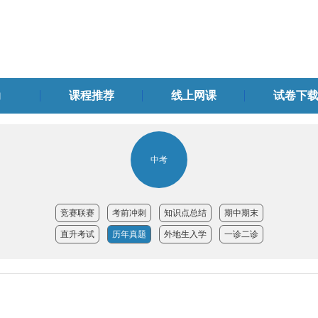
动
课程推荐
线上网课
试卷下
中考
竞赛联赛
考前冲刺
知识点总结
期中期末
直升考试
历年真题
外地生入学
一诊二诊