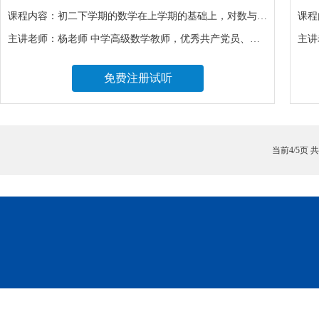
课程内容：
初二下学期的数学在上学期的基础上，对数与代数、空间与图形、统计与概率等三大领域知识有了进一步的拓展与深入，要求学生能更好地掌握知识之间的内在联系，学习的难度会随之增加。
课程
主讲老师：
杨老师 中学高级数学教师，优秀共产党员、区骨干教师，优秀班主任，区优秀青年教师
主讲
免费注册试听
当前4/5页 