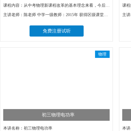
课程内容：
从中考物理新课程改革的基本理念来看，今后的中考物理命题除了经典题型之外，还会出现材料新颖、背景新颖、视觉新颖，充分将知识的考查与科技、社会、生活、生产紧密联系的题。这就要求学生在重视基本知识考查的同时，突出能力与立意。该课程深化了从生活走向物理，从物理走向社会的理念，注重科学探究，能全面帮助学生强化基础知识，培养创新意识，提高解题能力。
课程
主讲老师：
陈老师 中学一级教师：2015年 获得区级课堂教学大赛一等奖，区级物理教师实验操作比赛二等奖 2016年 参与区级集体备课并获得一等奖，指导学生在思维导图绘制比赛中获得一等奖，获得区级中小学实验教学说课比赛三等奖 2017年 获得市级优秀论文二等奖，区级优秀出题比赛三等奖
主讲
免费注册试听
物理
初三物理电功率
本讲名称：
初三物理电功率
本讲