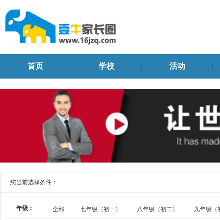
首页
学校
活动
您当前选择条件：
年级：
全部
七年级（初一）
八年级（初二）
九年级（