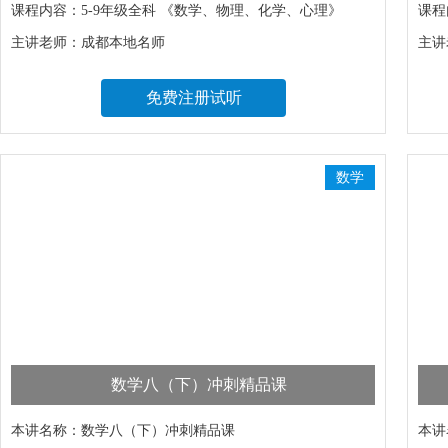
课程内容：
5-9年级全科 《数学、物理、化学、心理》
课程
主讲老师：
成都本地名师
主讲
免费注册试听
数学
数学八（下）冲刺精品课
本讲名称：
数学八（下）冲刺精品课
本讲