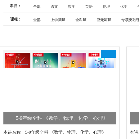
科目：
全部
语文
数学
英语
物理
化学
课程：
全部
上学期班
全科班
巨无霸班
专项突破
5-9年级全科 《数学、物理、化学、心理》
本讲名称：
5-9年级全科 《数学、物理、化学、心理》
本讲